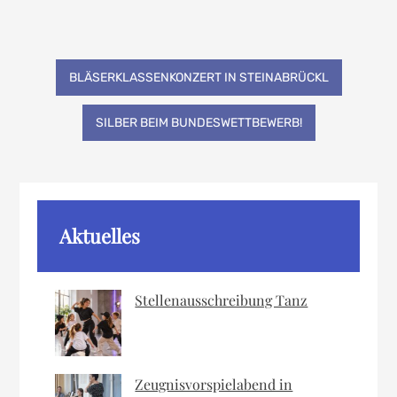
Beitragsnavigation
BLÄSERKLASSENKONZERT IN STEINABRÜCKL
SILBER BEIM BUNDESWETTBEWERB!
Aktuelles
Stellenausschreibung Tanz
Zeugnisvorspielabend in