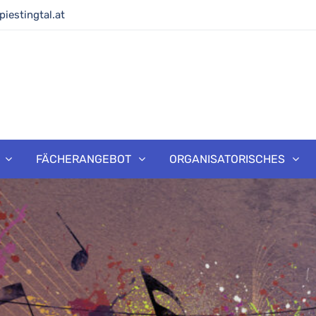
iestingtal.at
ule Piestingtal
FÄCHERANGEBOT
ORGANISATORISCHES