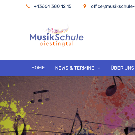
Skip
+43664 380 12 15
office@musikschule-p
to
content
Musiksch
HOME
NEWS & TERMINE
ÜBER UNS