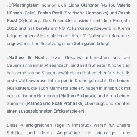
„
D´Piestingtaler
“ nennen sich
Liona Glanzner
(Harfe),
Valerie
Hübsch
(Cello),
Fabian Postl
(Steirische Harmonika) und
Jakob
Postl
(Xylophon). Das Ensemble musiziert seit dem Frühjahr
2022 und hat bereits am NÖ Volksmusikwettbewerb in Krems
teilgenommen. Sie erspielten mit ihrer für Volksmusik durchaus
ungewöhnlichen Besetzung einen
Sehr guten Erfolg
!
„
Matheo & Noah
„, zwei Geschwisterburschen aus der
Gauermannheimat Miesenbach, sind seit frühester Kindheit an
das gemeinsame Singen gewöhnt und haben ebenfalls bereits
erste Wettbewerbserfahrungen in Krems gemacht. Die beiden
Musikanten, die auch Klarinette spielen, haben in Innsbruck mit
der steirischen Harmonika (
Matheo Prohaska
) und ihren beiden
Stimmen (
Matheo und Noah Prohaska
) überzeugt und konnten
einen
ausgezeichneten Erfolg
erspielen!
Diese 4 erfolgreichen Tage in Innsbruck waren für unsere
Schüler und deren Angehörige ein einmaliges und