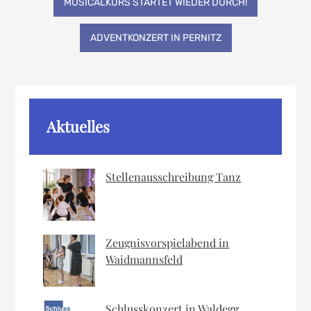
MUSICALKURS STARTET WIEDER DURCH!
ADVENTKONZERT IN PERNITZ
Aktuelles
Stellenausschreibung Tanz
Zeugnisvorspielabend in
Waidmannsfeld
Schlusskonzert in Waldegg