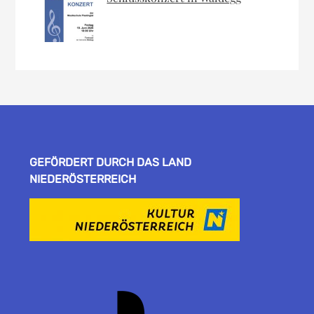
GEFÖRDERT DURCH DAS LAND
NIEDERÖSTERREICH